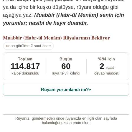
ya da içine bir kuşku düştüyse, rüyanı olduğu gibi
aşağıya yaz.
Muabbir (Habr-ül Menâm) senin için
yorumlar; nasibi de hayır duandır.
Muabbir (Habr-ül Menâm)
Rüyalarınızı Bekliyor
son görülme 2 saat önce
Toplam
Bugün
%94 için
114.817
60
2
saat
kalbe dokunuldu
rüya te’vîl kılındı
cevab müddeti
Rüyam yorumlandı mı?
Rüyanızı göndermeden önce rüyanızla en ilgili olan sayfada
bulunduğunuzdan emin olun.