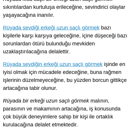
sıkıntılardan kurtuluşa erileceğine, sevindirici olaylar
yaşayacağına inanılır.
Rüyada sevdiği erkeği uzun saçlı görmek
bazı
kişilerle karşı karşıya geleceğine, içine düşeceği bazı
sorunlardan ötürü bulunduğu mevkiden
uzaklaştırılacağına delalettir.
Rüyada sevdiğin erkeği uzun saçlı görmek
işinde en
iyisi olmak için mücadele edeceğine, buna rağmen
işlerinin düzelmeyeceğine, bu yüzden borcun gittikçe
artacağına tabir olunur.
Rüyada bir erkeği uzun saçlı görmek
malının,
parasının ve makamının artacağına, iş konusunda
çok büyük deneyimlere sahip bir kişi ile ortaklık
kurulacağına delalet etmektedir.