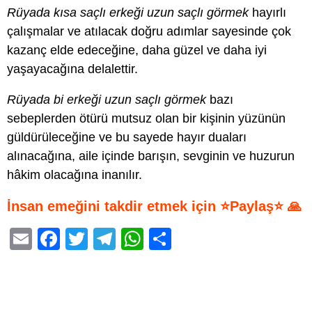
Rüyada kısa saçlı erkeği uzun saçlı görmek
hayırlı
çalışmalar ve atılacak doğru adımlar sayesinde çok
kazanç elde edeceğine, daha güzel ve daha iyi
yaşayacağına delalettir.
Rüyada bi erkeği uzun saçlı görmek
bazı
sebeplerden ötürü mutsuz olan bir kişinin yüzünün
güldürüleceğine ve bu sayede hayır duaları
alınacağına, aile içinde barışın, sevginin ve huzurun
hâkim olacağına inanılır.
İnsan emeğini takdir etmek için ⭐Paylaş⭐ 🙏
E
F
T
T
W
S
m
a
wi
el
h
h
ail
c
tt
e
at
ar
e
er
gr
s
e