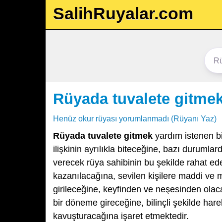
SalihRuyalar.com
Rüyada tuvalete gitme
Henüz okur rüyası yorumlanmadı (Rüyanı Yaz)
Rüyada tuvalete gitmek
yardım istenen bi
ilişkinin ayrılıkla biteceğine, bazı duruml
verecek rüya sahibinin bu şekilde rahat ede
kazanılacağına, sevilen kişilere maddi ve
girileceğine, keyfinden ve neşesinden ola
bir döneme gireceğine, bilinçli şekilde ha
kavuşturacağına işaret etmektedir.