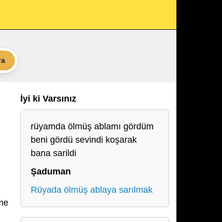
ra
İyi ki Varsınız
rüyamda ölmüş ablamı gördüm
beni gördü sevindi koşarak
bana sarildi
Şaduman
u
Rüyada ölmüş ablaya sarılmak
üme