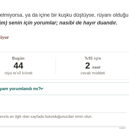
gelmiyorsa, ya da içine bir kuşku düştüyse, rüyanı olduğu
) senin için yorumlar; nasibi de hayır duandır.
liyor
Bugün
%93 için
44
2
saat
rüya te’vîl kılındı
cevab müddeti
yam yorumlandı mı?
ızla en ilgili olan sayfada bulunduğunuzdan emin olun.
1000