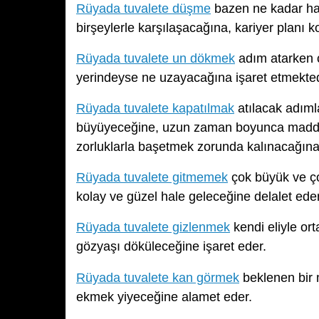
Rüyada tuvalete düşme
bazen ne kadar hat
birşeylerle karşılaşacağına, kariyer planı 
Rüyada tuvalete un dökmek
adım atarken ç
yerindeyse ne uzayacağına işaret etmekted
Rüyada tuvalete kapatılmak
atılacak adıml
büyüyeceğine, uzun zaman boyunca maddi bi
zorluklarla başetmek zorunda kalınacağına 
Rüyada tuvalete gitmemek
çok büyük ve ço
kolay ve güzel hale geleceğine delalet eder
Rüyada tuvalete gizlenmek
kendi eliyle or
gözyaşı döküleceğine işaret eder.
Rüyada tuvalete kan görmek
beklenen bir m
ekmek yiyeceğine alamet eder.