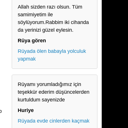
Allah sizden razı olsun. Tüm
samimiyetim ile
söylüyorum.Rabbim iki cihanda
da yerinizi güzel eylesin.
Rüya gören
Rüyada ölen babayla yolculuk
yapmak
Rüyamı yorumladığımız için
teşekkür ederim düşüncelerden
kurtuldum sayenizde
Huriye
p
Rüyada evde cinlerden kaçmak