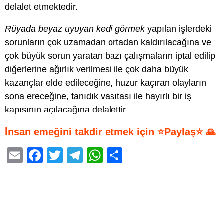
delalet etmektedir.
Rüyada beyaz uyuyan kedi görmek
yapılan işlerdeki
sorunların çok uzamadan ortadan kaldırılacağına ve
çok büyük sorun yaratan bazı çalışmaların iptal edilip
diğerlerine ağırlık verilmesi ile çok daha büyük
kazançlar elde edileceğine, huzur kaçıran olayların
sona ereceğine, tanıdık vasıtası ile hayırlı bir iş
kapısının açılacağına delalettir.
İnsan emeğini takdir etmek için ⭐Paylaş⭐ 🙏
E
F
T
T
W
S
m
a
wi
el
h
h
ail
c
tt
e
at
ar
e
er
gr
s
e
b
a
A