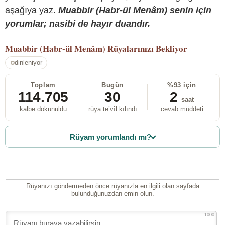
aşağıya yaz.
Muabbir (Habr-ül Menâm) senin için
yorumlar; nasibi de hayır duandır.
Muabbir (Habr-ül Menâm)
Rüyalarınızı Bekliyor
dinleniyor
Toplam
Bugün
%93 için
114.705
30
2
saat
kalbe dokunuldu
rüya te’vîl kılındı
cevab müddeti
Rüyam yorumlandı mı?
Rüyanızı göndermeden önce rüyanızla en ilgili olan sayfada
bulunduğunuzdan emin olun.
1000