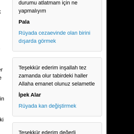
durumu atlatmam için ne
yapmalıyım
k
Pala
Rüyada cezaevinde olan birini
dışarda görmek
e
Teşekkür ederim inşallah tez
er
zamanda olur tabirdeki haller
e
Allaha emanet olunuz selametle
İpek Alar
in
Rüyada kan değiştirmek
ki
Teşekkür ederim değerli