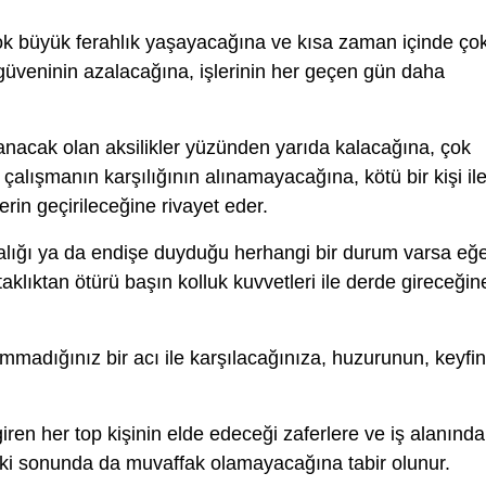
k büyük ferahlık yaşayacağına ve kısa zaman içinde ço
güveninin azalacağına, işlerinin her geçen gün daha
anacak olan aksilikler yüzünden yarıda kalacağına, çok
 çalışmanın karşılığının alınamayacağına, kötü bir kişi il
rin geçirileceğine rivayet eder.
lığı ya da endişe duyduğu herhangi bir durum varsa eğ
rtaklıktan ötürü başın kolluk kuvvetleri ile derde gireceğin
mmadığınız bir acı ile karşılacağınıza, huzurunun, keyfin
ren her top kişinin elde edeceği zaferlere ve iş alanında
k ki sonunda da muvaffak olamayacağına tabir olunur.