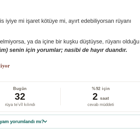
is iyiye mi işaret kötüye mi, ayırt edebiliyorsan rüyanı
gelmiyorsa, ya da içine bir kuşku düştüyse, rüyanı olduğu
) senin için yorumlar; nasibi de hayır duandır.
liyor
Bugün
%92 için
32
2
saat
rüya te’vîl kılındı
cevab müddeti
yam yorumlandı mı?