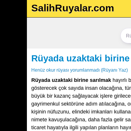
SalihRuyalar.com
Rüyada uzaktaki birine
Henüz okur rüyası yorumlanmadı (Rüyanı Yaz)
Rüyada uzaktaki birine sarılmak
hayırlı 
gösterecek çok sayıda insan olacağına, t
büyük bir kazanç sağlayacak işlere girilece
gayrimenkul sektörüne adım atılacağına, or
kişinin nüfuzunu, elindeki imkanları kullan
nimete kavuşulacağına, daha fazla gelir sa
ticaret hayatıyla ilgili yapılan planların hay