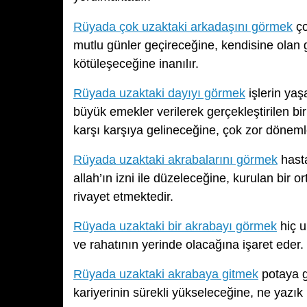
Rüyada çok uzaktaki arkadaşını görmek
ço
mutlu günler geçireceğine, kendisine olan 
kötüleşeceğine inanılır.
Rüyada uzaktaki dayıyı görmek
işlerin yaş
büyük emekler verilerek gerçekleştirilen bir
karşı karşıya gelineceğine, çok zor dönemle
Rüyada uzaktaki akrabalarını görmek
hasta
allah’ın izni ile düzeleceğine, kurulan bir o
rivayet etmektedir.
Rüyada uzaktaki bir akrabayı görmek
hiç u
ve rahatının yerinde olacağına işaret eder.
Rüyada uzaktaki akrabaya gitmek
potaya gi
kariyerinin sürekli yükseleceğine, ne yazı