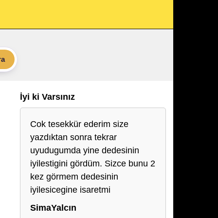
ra
İyi ki Varsınız
Cok tesekkür ederim size
yazdıktan sonra tekrar
uyudugumda yine dedesinin
iyilestigini gördüm. Sizce bunu 2
kez görmem dedesinin
iyilesicegine isaretmi
SimaYalcın