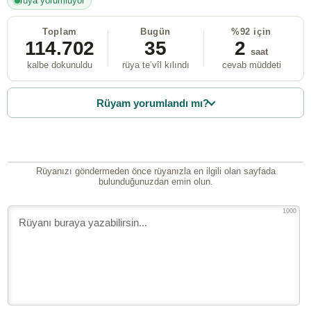
rüya yorumluyor
Toplam
Bugün
%92 için
114.702
35
2
saat
kalbe dokunuldu
rüya te’vîl kılındı
cevab müddeti
Rüyam yorumlandı mı?
Rüyanızı göndermeden önce rüyanızla en ilgili olan sayfada
bulunduğunuzdan emin olun.
1000