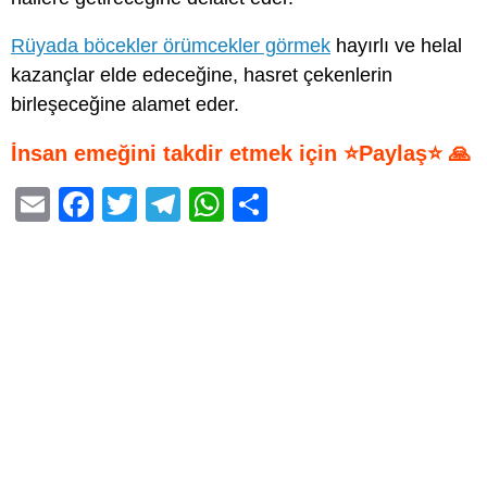
Rüyada böcekler örümcekler görmek
hayırlı ve helal
kazançlar elde edeceğine, hasret çekenlerin
birleşeceğine alamet eder.
İnsan emeğini takdir etmek için ⭐Paylaş⭐ 🙏
E
F
T
T
W
S
m
a
wi
el
h
h
ail
c
tt
e
at
ar
e
er
gr
s
e
b
a
A
o
m
p
o
p
k