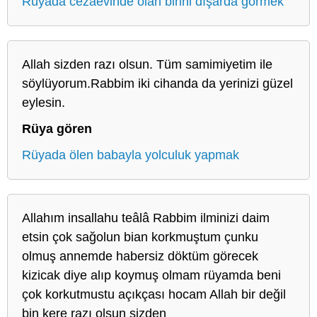
Rüyada cezaevinde olan birini dışarda görmek
Allah sizden razı olsun. Tüm samimiyetim ile
söylüyorum.Rabbim iki cihanda da yerinizi güzel
eylesin.
Rüya gören
Rüyada ölen babayla yolculuk yapmak
Allahım insallahu teâlâ Rabbim ilminizi daim
etsin çok sağolun bian korkmuştum çunku
olmuş annemde habersiz döktüm görecek
kizicak diye alıp koymuş olmam rüyamda beni
çok korkutmustu açıkçası hocam Allah bir değil
bin kere razı olsun sizden