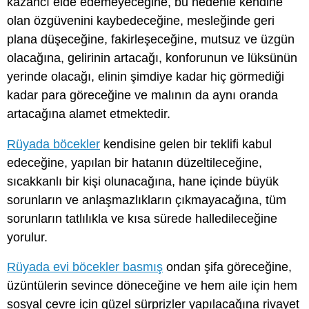
kazancı elde edemeyeceğine, bu nedenle kendine
olan özgüvenini kaybedeceğine, mesleğinde geri
plana düşeceğine, fakirleşeceğine, mutsuz ve üzgün
olacağına, gelirinin artacağı, konforunun ve lüksünün
yerinde olacağı, elinin şimdiye kadar hiç görmediği
kadar para göreceğine ve malının da aynı oranda
artacağına alamet etmektedir.
Rüyada böcekler
kendisine gelen bir teklifi kabul
edeceğine, yapılan bir hatanın düzeltileceğine,
sıcakkanlı bir kişi olunacağına, hane içinde büyük
sorunların ve anlaşmazlıkların çıkmayacağına, tüm
sorunların tatlılıkla ve kısa sürede halledileceğine
yorulur.
Rüyada evi böcekler basmış
ondan şifa göreceğine,
üzüntülerin sevince döneceğine ve hem aile için hem
sosyal çevre için güzel sürprizler yapılacağına rivayet