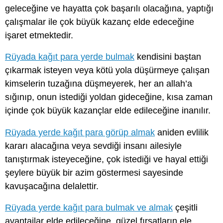
geleceğine ve hayatta çok başarılı olacağına, yaptığı
çalışmalar ile çok büyük kazanç elde edeceğine
işaret etmektedir.
Rüyada kağıt para yerde bulmak
kendisini baştan
çıkarmak isteyen veya kötü yola düşürmeye çalışan
kimselerin tuzağına düşmeyerek, her an allah’a
sığınıp, onun istediği yoldan gideceğine, kısa zaman
içinde çok büyük kazançlar elde edileceğine inanılır.
Rüyada yerde kağıt para görüp almak
aniden evlilik
kararı alacağına veya sevdiği insanı ailesiyle
tanıştırmak isteyeceğine, çok istediği ve hayal ettiği
şeylere büyük bir azim göstermesi sayesinde
kavuşacağına delalettir.
Rüyada yerde kağıt para bulmak ve almak
çeşitli
avantajlar elde edileceğine, güzel fırsatların ele