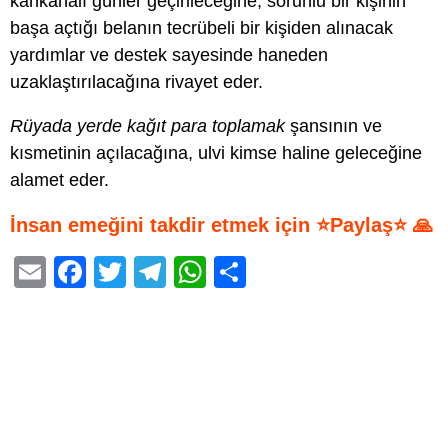
kahkahalı günler geçirileceğine, sorunlu bir kişinin
başa açtığı belanın tecrübeli bir kişiden alınacak
yardımlar ve destek sayesinde haneden
uzaklaştırılacağına rivayet eder.
Rüyada yerde kağıt para toplamak
şansının ve
kısmetinin açılacağına, ulvi kimse haline geleceğine
alamet eder.
İnsan emeğini takdir etmek için ⭐Paylaş⭐ 🙏
E
F
T
T
W
S
m
a
wi
el
h
h
ail
c
tt
e
at
ar
e
er
gr
s
e
b
a
A
o
m
p