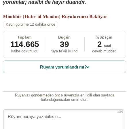
yorumlar; nasibi de hayır duandır.
Muabbir (Habr-ül Menâm)
Rüyalarınızı Bekliyor
son görülme 12 dakika önce
Toplam
Bugün
%92 için
114.665
39
2
saat
kalbe dokunuldu
rüya te’vîl kılındı
cevab müddeti
Rüyam yorumlandı mı?
Rüyanızı göndermeden önce rüyanızla en ilgili olan sayfada
bulunduğunuzdan emin olun.
1000