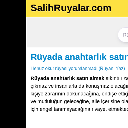
SalihRuyalar.com
Rüyada anahtarlık satı
Henüz okur rüyası yorumlanmadı (Rüyanı Yaz)
Rüyada anahtarlık satın almak
sıkıntılı 
çıkmaz ve insanlarla da konuşmaz olacağı
kişiye zararının dokunacağına, endişe ettiğ
ve mutluluğun geleceğine, aile içerisine 
için engel tanımayacağına rivayet etmekted