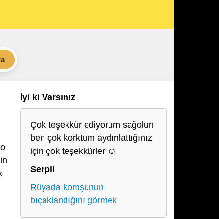
ra
İyi ki Varsınız
Çok teşekkür ediyorum sağolun
ben çok korktum aydınlattığınız
 o
için çok teşekkürler ☺️
in
Serpil
k
Rüyada komşunun
bıçaklandığını görmek