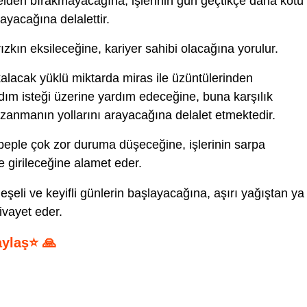
elden bırakmayacağına, işlerinin gün geçtikçe daha kötü 
yacağına delalettir.
zkın eksileceğine, kariyer sahibi olacağına yorulur.
alacak yüklü miktarda miras ile üzüntülerinden
ardım isteği üzerine yardım edeceğine, buna karşılık
azanmanın yollarını arayacağına delalet etmektedir.
beple çok zor duruma düşeceğine, işlerinin sarpa
re girileceğine alamet eder.
neşeli ve keyifli günlerin başlayacağına, aşırı yağıştan ya
ivayet eder.
aylaş⭐ 🙏