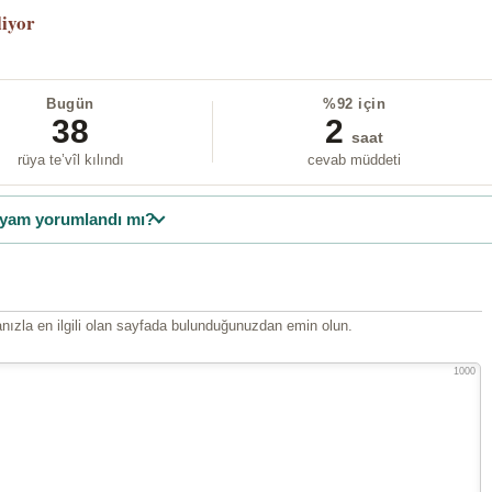
liyor
Bugün
%92 için
38
2
saat
rüya te’vîl kılındı
cevab müddeti
yam yorumlandı mı?
ızla en ilgili olan sayfada bulunduğunuzdan emin olun.
1000