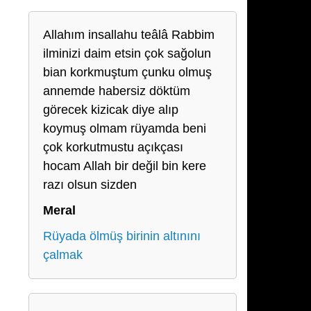
Allahım insallahu teâlâ Rabbim
ilminizi daim etsin çok sağolun
bian korkmuştum çunku olmuş
annemde habersiz döktüm
görecek kizicak diye alıp
koymuş olmam rüyamda beni
çok korkutmustu açıkçası
hocam Allah bir değil bin kere
razı olsun sizden
Meral
Rüyada ölmüş birinin altınını
çalmak