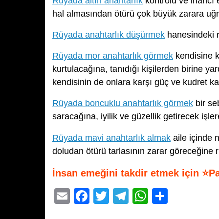
Rüyada altın anahtarlık
kontrolü ve inancı 
hal almasından ötürü çok büyük zarara uğra
Rüyada anahtarlık düşürmek
hanesindeki rı
Rüyada mor anahtarlık görmek
kendisine k
kurtulacağına, tanıdığı kişilerden birine y
kendisinin de onlara karşı güç ve kudret k
Rüyada boncuklu anahtarlık görmek
bir se
saracağına, iyilik ve güzellik getirecek işle
Rüyada mavi anahtarlık almak
aile içinde 
doludan ötürü tarlasının zarar göreceğine r
İnsan emeğini takdir etmek için ⭐P
E
F
T
T
W
S
m
a
wi
el
h
h