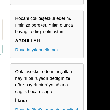
Hocam çok teşekkür ederim.
İlminize bereket. Yılan olunca
bayağı tedirgin olmuştum..
ABDULLAH
Rüyada yılanı ellemek
Çok teşekkür ederim inşallah
hayırlı bir rüyadır dedıgınıze
göre hayırlı bir rüya ağzına
sağlık hocam sağ ol
İlknur
Rüyada ölmüş annenin ameliyat