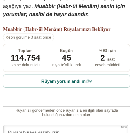
aşağıya yaz.
Muabbir (Habr-ül Menâm) senin için
yorumlar; nasibi de hayır duandır.
Muabbir (Habr-ül Menâm)
Rüyalarınızı Bekliyor
son görülme 3 saat önce
Toplam
Bugün
%93 için
114.754
45
2
saat
kalbe dokunuldu
rüya te’vîl kılındı
cevab müddeti
Rüyam yorumlandı mı?
Rüyanızı göndermeden önce rüyanızla en ilgili olan sayfada
bulunduğunuzdan emin olun.
1000