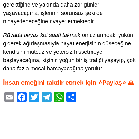
gerektiğine ve yakında daha zor günler
yaşayacağına, işlerinin sorunsuz şekilde
nihayetleneceğine rivayet etmektedir.
Rüyada beyaz kol saati takmak
omuzlarındaki yükün
giderek ağırlaşmasıyla hayat enerjisinin düşeceğine,
kendisini mutsuz ve yetersiz hissetmeye
başlayacağına, kişinin yoğun bir iş trafiği yaşayıp, çok
daha fazla mesai harcayacağına yorulur.
İnsan emeğini takdir etmek için ⭐Paylaş⭐ 🙏
E
F
T
T
W
S
m
a
wi
el
h
h
ail
c
tt
e
at
ar
e
er
gr
s
e
b
a
A