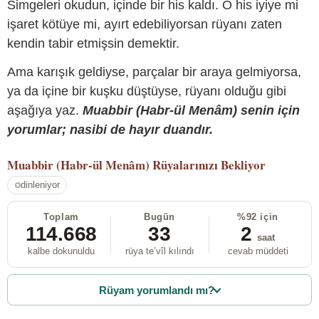
Simgeleri okudun, içinde bir his kaldı. O his iyiye mi
işaret kötüye mi, ayırt edebiliyorsan rüyanı zaten
kendin tabir etmişsin demektir.
Ama karışık geldiyse, parçalar bir araya gelmiyorsa,
ya da içine bir kuşku düştüyse, rüyanı olduğu gibi
aşağıya yaz.
Muabbir (Habr-ül Menâm) senin için
yorumlar; nasibi de hayır duandır.
Muabbir (Habr-ül Menâm)
Rüyalarınızı Bekliyor
dinleniyor
Toplam
Bugün
%92 için
114.668
33
2
saat
kalbe dokunuldu
rüya te’vîl kılındı
cevab müddeti
Rüyam yorumlandı mı?