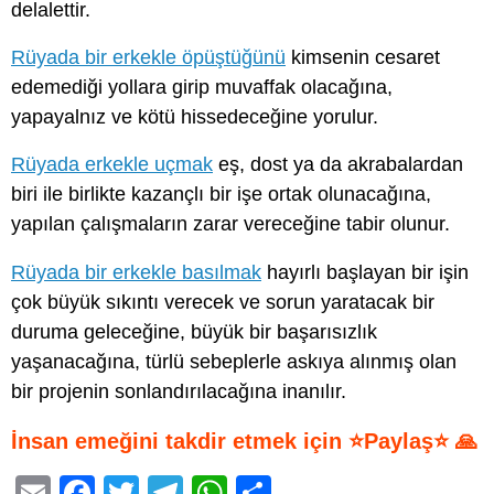
delalettir.
Rüyada bir erkekle öpüştüğünü
kimsenin cesaret
edemediği yollara girip muvaffak olacağına,
yapayalnız ve kötü hissedeceğine yorulur.
Rüyada erkekle uçmak
eş, dost ya da akrabalardan
biri ile birlikte kazançlı bir işe ortak olunacağına,
yapılan çalışmaların zarar vereceğine tabir olunur.
Rüyada bir erkekle basılmak
hayırlı başlayan bir işin
çok büyük sıkıntı verecek ve sorun yaratacak bir
duruma geleceğine, büyük bir başarısızlık
yaşanacağına, türlü sebeplerle askıya alınmış olan
bir projenin sonlandırılacağına inanılır.
İnsan emeğini takdir etmek için ⭐Paylaş⭐ 🙏
E
F
T
T
W
S