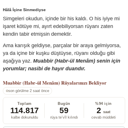
Hâlâ İçine Sinmediyse
Simgeleri okudun, içinde bir his kaldı. O his iyiye mi
işaret kötüye mi, ayırt edebiliyorsan rüyanı zaten
kendin tabir etmişsin demektir.
Ama karışık geldiyse, parçalar bir araya gelmiyorsa,
ya da içine bir kuşku düştüyse, rüyanı olduğu gibi
aşağıya yaz.
Muabbir (Habr-ül Menâm) senin için
yorumlar; nasibi de hayır duandır.
Muabbir (Habr-ül Menâm)
Rüyalarınızı Bekliyor
son görülme 2 saat önce
Toplam
Bugün
%94 için
114.817
59
2
saat
kalbe dokunuldu
rüya te’vîl kılındı
cevab müddeti