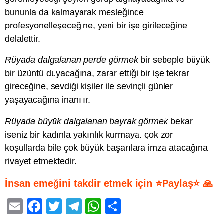
bununla da kalmayarak mesleğinde
profesyonelleşeceğine, yeni bir işe girileceğine
delalettir.
Rüyada dalgalanan perde görmek
bir sebeple büyük
bir üzüntü duyacağına, zarar ettiği bir işe tekrar
gireceğine, sevdiği kişiler ile sevinçli günler
yaşayacağına inanılır.
Rüyada büyük dalgalanan bayrak görmek
bekar
iseniz bir kadınla yakınlık kurmaya, çok zor
koşullarda bile çok büyük başarılara imza atacağına
rivayet etmektedir.
İnsan emeğini takdir etmek için ⭐Paylaş⭐ 🙏
E
F
T
T
W
S