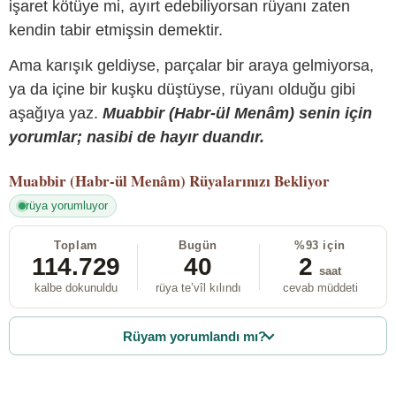
işaret kötüye mi, ayırt edebiliyorsan rüyanı zaten
kendin tabir etmişsin demektir.
Ama karışık geldiyse, parçalar bir araya gelmiyorsa,
ya da içine bir kuşku düştüyse, rüyanı olduğu gibi
aşağıya yaz.
Muabbir (Habr-ül Menâm) senin için
yorumlar; nasibi de hayır duandır.
Muabbir (Habr-ül Menâm)
Rüyalarınızı Bekliyor
rüya yorumluyor
Toplam
Bugün
%93 için
114.729
40
2
saat
kalbe dokunuldu
rüya te’vîl kılındı
cevab müddeti
Rüyam yorumlandı mı?