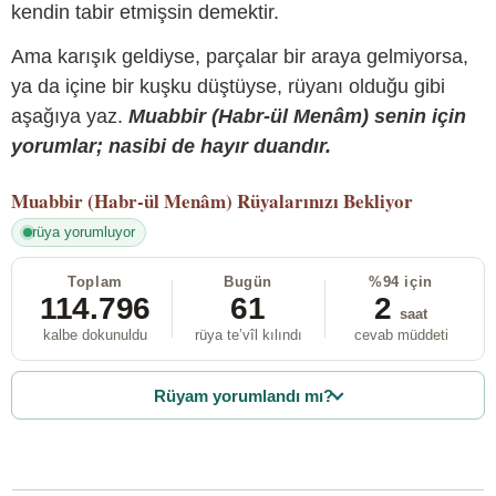
kendin tabir etmişsin demektir.
Ama karışık geldiyse, parçalar bir araya gelmiyorsa,
ya da içine bir kuşku düştüyse, rüyanı olduğu gibi
aşağıya yaz.
Muabbir (Habr-ül Menâm) senin için
yorumlar; nasibi de hayır duandır.
Muabbir (Habr-ül Menâm)
Rüyalarınızı Bekliyor
rüya yorumluyor
Toplam
Bugün
%94 için
114.796
61
2
saat
kalbe dokunuldu
rüya te’vîl kılındı
cevab müddeti
Rüyam yorumlandı mı?