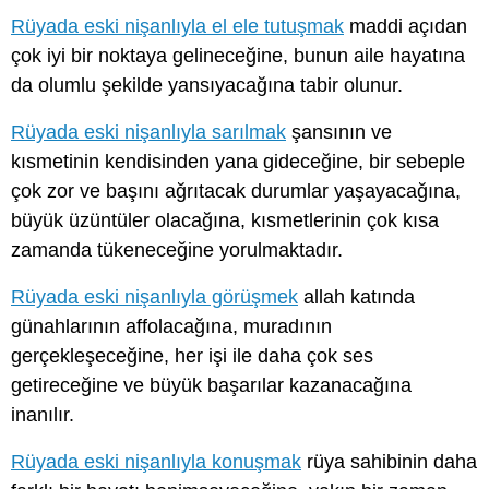
Rüyada eski nişanlıyla el ele tutuşmak
maddi açıdan
çok iyi bir noktaya gelineceğine, bunun aile hayatına
da olumlu şekilde yansıyacağına tabir olunur.
Rüyada eski nişanlıyla sarılmak
şansının ve
kısmetinin kendisinden yana gideceğine, bir sebeple
çok zor ve başını ağrıtacak durumlar yaşayacağına,
büyük üzüntüler olacağına, kısmetlerinin çok kısa
zamanda tükeneceğine yorulmaktadır.
Rüyada eski nişanlıyla görüşmek
allah katında
günahlarının affolacağına, muradının
gerçekleşeceğine, her işi ile daha çok ses
getireceğine ve büyük başarılar kazanacağına
inanılır.
Rüyada eski nişanlıyla konuşmak
rüya sahibinin daha