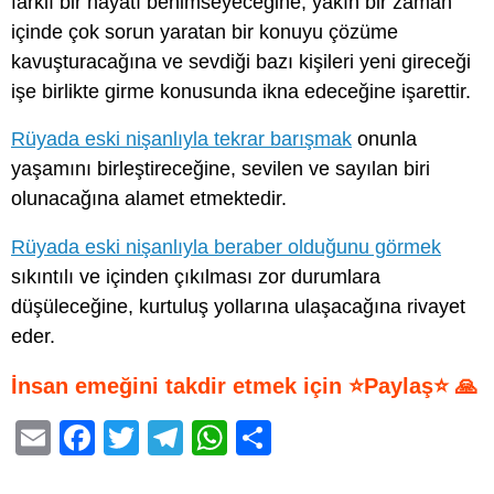
farklı bir hayatı benimseyeceğine, yakın bir zaman
içinde çok sorun yaratan bir konuyu çözüme
kavuşturacağına ve sevdiği bazı kişileri yeni gireceği
işe birlikte girme konusunda ikna edeceğine işarettir.
Rüyada eski nişanlıyla tekrar barışmak
onunla
yaşamını birleştireceğine, sevilen ve sayılan biri
olunacağına alamet etmektedir.
Rüyada eski nişanlıyla beraber olduğunu görmek
sıkıntılı ve içinden çıkılması zor durumlara
düşüleceğine, kurtuluş yollarına ulaşacağına rivayet
eder.
İnsan emeğini takdir etmek için ⭐Paylaş⭐ 🙏
E
F
T
T
W
S
m
a
wi
el
h
h