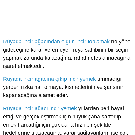
Rüyada incir ağacından olgun incir toplamak
ne yöne
gideceğine karar veremeyen rüya sahibinin bir seçim
yapmak zorunda kalacağına, rahat nefes alınacağına
işaret etmektedir.
Rüyada incir ağacına çıkıp incir yemek
ummadığı
yerden rızka nail olmaya, kısmetlerinin ve şansının
kapanacağına alamet eder.
Rüyada incir ağacı incir yemek
yıllardan beri hayal
ettiği ve gerçekleştirmek için büyük çaba sarfedip
emek harcadığı için çok daha hızlı bir şekilde
hedeflerine ulaşacağına, yarar sağlayanların ise çok