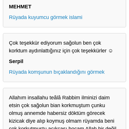
MEHMET
Rüyada kuyumcu görmek islami
Çok teşekkür ediyorum sağolun ben çok
korktum aydınlattığınız için çok teşekkürler ☺️
Serpil
Rüyada komşunun bıçaklandığını görmek
Allahım insallahu teâlâ Rabbim ilminizi daim
etsin çok sağolun bian korkmuştum çunku
olmuş annemde habersiz döktüm görecek
kizicak diye alıp koymuş olmam rüyamda beni
çok korkutmustu açıkçası hocam Allah bir değil