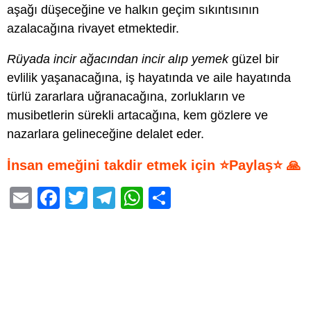
aşağı düşeceğine ve halkın geçim sıkıntısının
azalacağına rivayet etmektedir.
Rüyada incir ağacından incir alıp yemek
güzel bir
evlilik yaşanacağına, iş hayatında ve aile hayatında
türlü zararlara uğranacağına, zorlukların ve
musibetlerin sürekli artacağına, kem gözlere ve
nazarlara gelineceğine delalet eder.
İnsan emeğini takdir etmek için ⭐Paylaş⭐ 🙏
E
F
T
T
W
S
m
a
wi
el
h
h
ail
c
tt
e
at
ar
e
er
gr
s
e
b
a
A
o
m
p