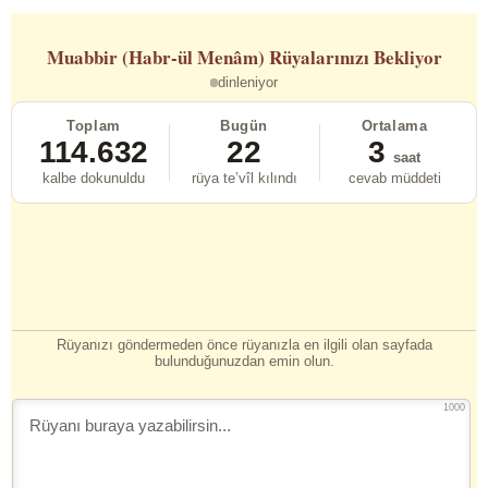
Muabbir (Habr-ül Menâm)
Rüyalarınızı Bekliyor
dinleniyor
Toplam
Bugün
Ortalama
114.632
22
3
saat
kalbe dokunuldu
rüya te’vîl kılındı
cevab müddeti
Rüyanızı göndermeden önce rüyanızla en ilgili olan sayfada
bulunduğunuzdan emin olun.
1000