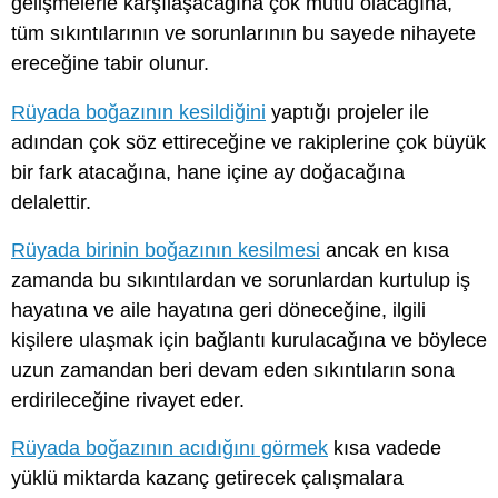
gelişmelerle karşılaşacağına çok mutlu olacağına,
tüm sıkıntılarının ve sorunlarının bu sayede nihayete
ereceğine tabir olunur.
Rüyada boğazının kesildiğini
yaptığı projeler ile
adından çok söz ettireceğine ve rakiplerine çok büyük
bir fark atacağına, hane içine ay doğacağına
delalettir.
Rüyada birinin boğazının kesilmesi
ancak en kısa
zamanda bu sıkıntılardan ve sorunlardan kurtulup iş
hayatına ve aile hayatına geri döneceğine, ilgili
kişilere ulaşmak için bağlantı kurulacağına ve böylece
uzun zamandan beri devam eden sıkıntıların sona
erdirileceğine rivayet eder.
Rüyada boğazının acıdığını görmek
kısa vadede
yüklü miktarda kazanç getirecek çalışmalara