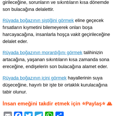
girileceğine, sorunların ve sıkıntıların kısa dönemde
son bulacağına delalettir.
Rüyada boğazının şiştiğini görmek
eline geçecek
fırsatların kıymetini bilemeyerek onları boşa
harcayacağına, insanlarla hoşça vakit geçirileceğine
delalet eder.
Rüyada boğazının morardığını görmek
talihinizin
artacağına, yaşanan sıkıntıların kısa zamanda sona
ereceğine, endişelerin son bulacağına alamet eder.
Rüyada boğazının içini görmek
hayallerinin suya
düşeceğine, hayırlı bir işte bir ortaklık kurulacağına
tabir olunur.
İnsan emeğini takdir etmek için ⭐Paylaş⭐ 🙏
E
F
T
T
W
S