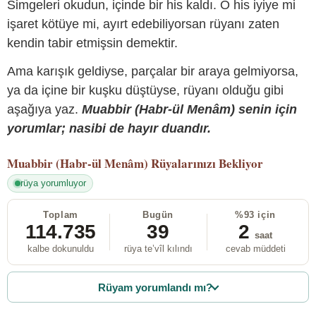
Simgeleri okudun, içinde bir his kaldı. O his iyiye mi
işaret kötüye mi, ayırt edebiliyorsan rüyanı zaten
kendin tabir etmişsin demektir.
Ama karışık geldiyse, parçalar bir araya gelmiyorsa,
ya da içine bir kuşku düştüyse, rüyanı olduğu gibi
aşağıya yaz.
Muabbir (Habr-ül Menâm) senin için
yorumlar; nasibi de hayır duandır.
Muabbir (Habr-ül Menâm)
Rüyalarınızı Bekliyor
rüya yorumluyor
Toplam
Bugün
%93 için
114.735
39
2
saat
kalbe dokunuldu
rüya te’vîl kılındı
cevab müddeti
Rüyam yorumlandı mı?