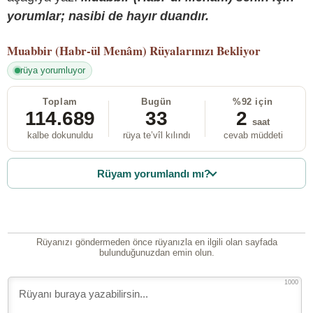
yorumlar; nasibi de hayır duandır.
Muabbir (Habr-ül Menâm)
Rüyalarınızı Bekliyor
rüya yorumluyor
Toplam
Bugün
%92 için
114.689
33
2
saat
kalbe dokunuldu
rüya te’vîl kılındı
cevab müddeti
Rüyam yorumlandı mı?
Rüyanızı göndermeden önce rüyanızla en ilgili olan sayfada
bulunduğunuzdan emin olun.
1000