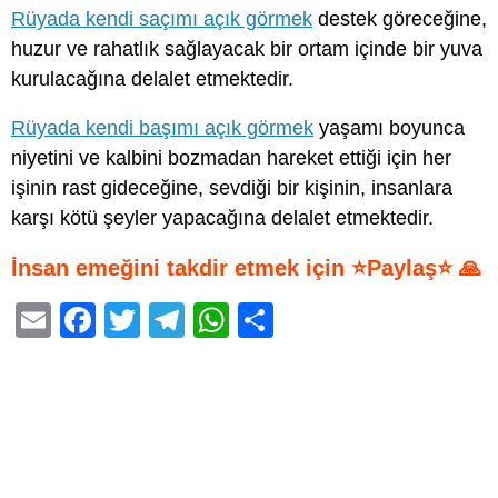
Rüyada kendi saçımı açık görmek
destek göreceğine,
huzur ve rahatlık sağlayacak bir ortam içinde bir yuva
kurulacağına delalet etmektedir.
Rüyada kendi başımı açık görmek
yaşamı boyunca
niyetini ve kalbini bozmadan hareket ettiği için her
işinin rast gideceğine, sevdiği bir kişinin, insanlara
karşı kötü şeyler yapacağına delalet etmektedir.
İnsan emeğini takdir etmek için ⭐Paylaş⭐ 🙏
E
F
T
T
W
S
m
a
wi
el
h
h
ail
c
tt
e
at
ar
e
er
gr
s
e
b
a
A
o
m
p