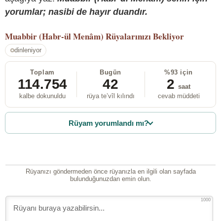
yorumlar; nasibi de hayır duandır.
Muabbir (Habr-ül Menâm)
Rüyalarınızı Bekliyor
dinleniyor
Toplam
Bugün
%93 için
114.754
42
2
saat
kalbe dokunuldu
rüya te’vîl kılındı
cevab müddeti
Rüyam yorumlandı mı?
Rüyanızı göndermeden önce rüyanızla en ilgili olan sayfada
bulunduğunuzdan emin olun.
1000