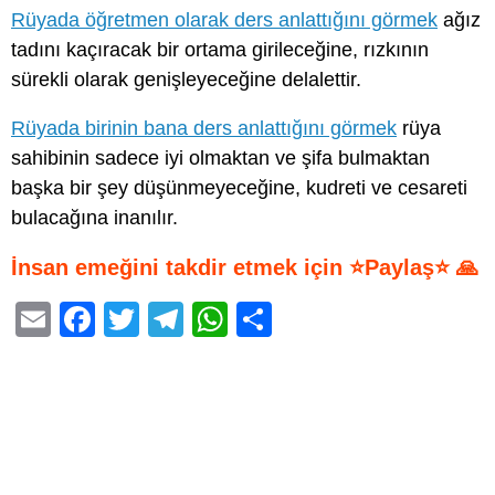
Rüyada öğretmen olarak ders anlattığını görmek
ağız
tadını kaçıracak bir ortama girileceğine, rızkının
sürekli olarak genişleyeceğine delalettir.
Rüyada birinin bana ders anlattığını görmek
rüya
sahibinin sadece iyi olmaktan ve şifa bulmaktan
başka bir şey düşünmeyeceğine, kudreti ve cesareti
bulacağına inanılır.
İnsan emeğini takdir etmek için ⭐Paylaş⭐ 🙏
E
F
T
T
W
S
m
a
wi
el
h
h
ail
c
tt
e
at
ar
e
er
gr
s
e
b
a
A