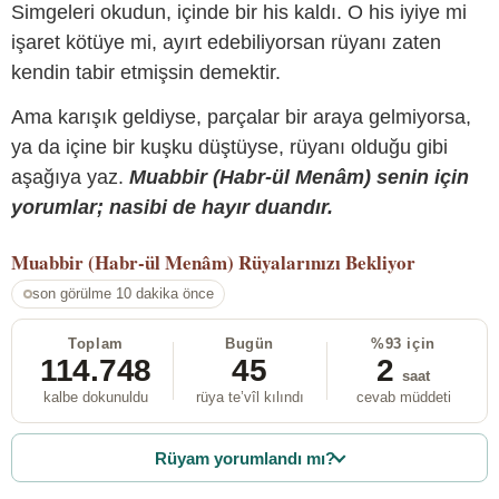
Simgeleri okudun, içinde bir his kaldı. O his iyiye mi
işaret kötüye mi, ayırt edebiliyorsan rüyanı zaten
kendin tabir etmişsin demektir.
Ama karışık geldiyse, parçalar bir araya gelmiyorsa,
ya da içine bir kuşku düştüyse, rüyanı olduğu gibi
aşağıya yaz.
Muabbir (Habr-ül Menâm) senin için
yorumlar; nasibi de hayır duandır.
Muabbir (Habr-ül Menâm)
Rüyalarınızı Bekliyor
son görülme 10 dakika önce
Toplam
Bugün
%93 için
114.748
45
2
saat
kalbe dokunuldu
rüya te’vîl kılındı
cevab müddeti
Rüyam yorumlandı mı?