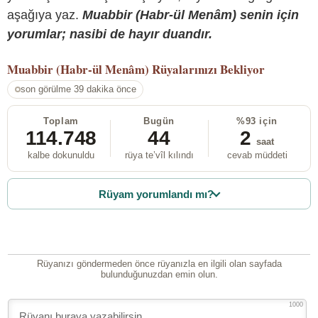
aşağıya yaz.
Muabbir (Habr-ül Menâm) senin için
yorumlar; nasibi de hayır duandır.
Muabbir (Habr-ül Menâm)
Rüyalarınızı Bekliyor
son görülme 39 dakika önce
Toplam
Bugün
%93 için
114.748
44
2
saat
kalbe dokunuldu
rüya te’vîl kılındı
cevab müddeti
Rüyam yorumlandı mı?
Rüyanızı göndermeden önce rüyanızla en ilgili olan sayfada
bulunduğunuzdan emin olun.
1000