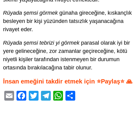
Rüyada şemsi görmek
günaha gireceğine, kıskançlık
besleyen bir kişi yüzünden tatsızlık yaşanacağına
rivayet eder.
Rüyada şemsi tebrizi yi görmek
parasal olarak iyi bir
yere gelineceğine, zor zamanlar geçireceğine, kötü
niyetli kişiler tarafından istenmeyen bir durumun
ortasında bırakılacağına tabir olunur.
İnsan emeğini takdir etmek için ⭐Paylaş⭐ 🙏
E
F
T
T
W
S
m
a
wi
el
h
h
ail
c
tt
e
at
ar
e
er
gr
s
e
b
a
A