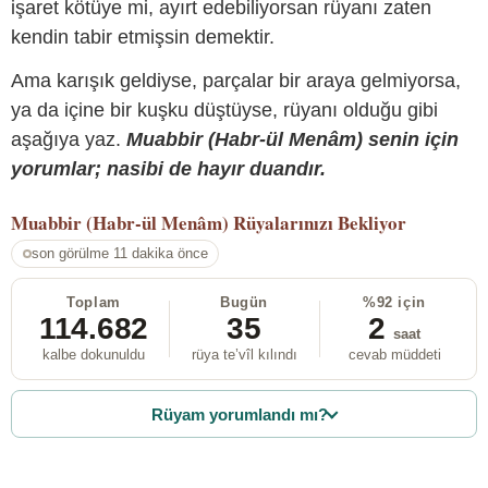
işaret kötüye mi, ayırt edebiliyorsan rüyanı zaten
kendin tabir etmişsin demektir.
Ama karışık geldiyse, parçalar bir araya gelmiyorsa,
ya da içine bir kuşku düştüyse, rüyanı olduğu gibi
aşağıya yaz.
Muabbir (Habr-ül Menâm) senin için
yorumlar; nasibi de hayır duandır.
Muabbir (Habr-ül Menâm)
Rüyalarınızı Bekliyor
son görülme 11 dakika önce
Toplam
Bugün
%92 için
114.682
35
2
saat
kalbe dokunuldu
rüya te’vîl kılındı
cevab müddeti
Rüyam yorumlandı mı?