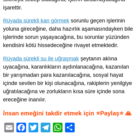
işarettir.
Rüyada sürekli kan görmek
sorunlu geçen işlerinin
yoluna gireceğine, daha hazırlık aşamasındayken bile
işlerinde sorun yaşayacağına, bu sorunlar yüzünden
kendisini kötü hissedeceğine rivayet etmektedir.
Rüyada sürekli su ile uğraşmak
şeytanın aklına
uyacağına, karanlıkların aydınlanacağına, kazanılan
bir yarışmadan para kazanılacağına, sosyal hayat
içinde sevilen bir kişi olunacağına, rakiplerin yenilgiye
uğratılacağına ve zorlukların kısa süre içinde sona
ereceğine inanılır.
İnsan emeğini takdir etmek için ⭐Paylaş⭐ 🙏
E
F
T
T
W
S