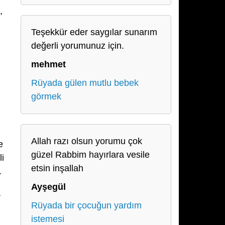
,
Teşekkür eder saygılar sunarım
değerli yorumunuz için.
mehmet
Rüyada gülen mutlu bebek
görmek
,
Allah razı olsun yorumu çok
e
güzel Rabbim hayırlara vesile
li
etsin inşallah
.
Ayşegül
a
Rüyada bir çocuğun yardım
istemesi