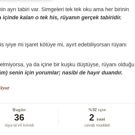
sinin ayrı tabiri var. Simgeleri tek tek oku ama her birinin
içinde kalan o tek his, rüyanın gerçek tabiridir.
is iyiye mi işaret kötüye mi, ayırt edebiliyorsan rüyanı
gelmiyorsa, ya da içine bir kuşku düştüyse, rüyanı olduğu
) senin için yorumlar; nasibi de hayır duandır.
liyor
Bugün
%92 için
36
2
saat
rüya te’vîl kılındı
cevab müddeti