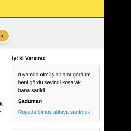
ra
İyi ki Varsınız
rüyamda ölmüş ablamı gördüm
beni gördü sevindi koşarak
bana sarildi
Şaduman
ok
e
Rüyada ölmüş ablaya sarılmak