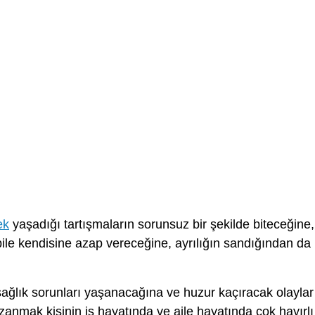
ek
yaşadığı tartışmaların sorunsuz bir şekilde biteceğine,
 bile kendisine azap vereceğine, ayrılığın sandığından da
ağlık sorunları yaşanacağına ve huzur kaçıracak olaylar
anmak kişinin iş hayatında ve aile hayatında çok hayırlı