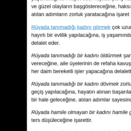
ve güzel olayların başgöstereceğine, haksı
atılan adımların zorluk yaratacağına işaret
Rüyada tanımadığı kadını görmek
çok uzun
hayırlı bir evlilik yapılacağına, iş yaşamın
delalet eder.
Rüyada tanımadığı bir kadını öldürmek
şan
vereceğine, aile üyelerinin de refaha kavu
her daim bereketli işler yapacağına delaletti
Rüyada tanımadığı bir kadını dövmek
zorlu
geçiş yapılacağına, hayatın alınan başarıla
bir hale geleceğine, atılan adımlar sayesi
Rüyada hamile olmayan bir kadını hamile
ters düşüleceğine işarettir.