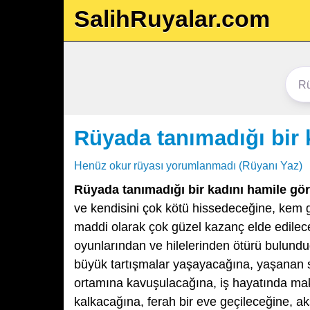
SalihRuyalar.com
Rüyada tanımadığı bir
Henüz okur rüyası yorumlanmadı (Rüyanı Yaz)
Rüyada tanımadığı bir kadını hamile g
ve kendisini çok kötü hissedeceğine, kem g
maddi olarak çok güzel kazanç elde edilec
oyunlarından ve hilelerinden ötürü bulun
büyük tartışmalar yaşayacağına, yaşanan sı
ortamına kavuşulacağına, iş hayatında mak
kalkacağına, ferah bir eve geçileceğine, ak