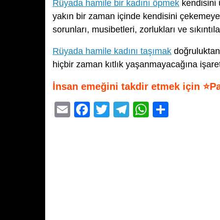
Rüyada hamile bir kadını öpmek
kendisini 
yakın bir zaman içinde kendisini çekemeyen
sorunları, musibetleri, zorlukları ve sıkıntı
Rüyada hamile kadını taşımak
doğruluktan
hiçbir zaman kıtlık yaşanmayacağına işaret
İnsan emeğini takdir etmek için ⭐P
E
F
T
T
W
S
m
a
wi
el
h
h
ail
c
tt
e
at
ar
e
er
gr
s
e
b
a
A
o
m
p
o
p
k