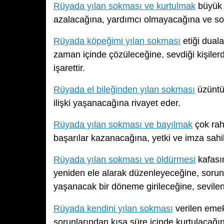
Rüyada yılan sokması ve kurtulmak
büyük 
azalacağına, yardımcı olmayacağına ve sor
Rüyada köpeğimi yılan sokması
etiği duala
zaman içinde çözüleceğine, sevdiği kişile
işarettir.
Rüyada el bileğinden yılan sokması
üzüntüs
ilişki yaşanacağına rivayet eder.
Rüyada yılan sokması ve bayılmak
çok rah
başarılar kazanacağına, yetki ve imza sahi
Rüyada yılan sokması ve öldürmesi
kafası
yeniden ele alarak düzenleyeceğine, sorunl
yaşanacak bir döneme girileceğine, sevilen k
Rüyada kendini yılan sokması
verilen emekl
sorunlarından kısa süre içinde kurtulacağın