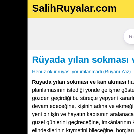
SalihRuyalar.com
Rüyada yılan sokması 
Henüz okur rüyası yorumlanmadı (Rüyanı Yaz)
Rüyada yılan sokması ve kan akması
has
planlamasının istediği yönde gelişme göster
gözden geçirdiği bu süreçte yepyeni kararl
devam edeceğine, kişinin adına ve ekmeği
yeni bir işin ve hayatın kapısının aralana
güzel günlerini geçireceğine, imkânlarının
elindekilerinin kıymetini bileceğine, borçla