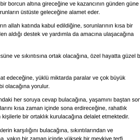
bir borcun altına gireceğine ve kazancının günden güne
unların üstüste geleceğine alamet eder.
rın allah katında kabul edildiğine, sorunlarının kısa bir
rden aldığı destek ve yardımla da amacına ulaşacağına
üne ve sıkıntısına ortak olacağına, özel hayatta güzel b
at edeceğine, yüklü miktarda paralar ve çok büyük
bi olacağına yorulur.
ndaki her soruya cevap bulacağına, yaşamını baştan so
arını kısa zaman içinde sona erdireceğine, rahatlık
işilerle bir ortaklık kurulacağına delalet etmektedir.
erin karşılığını bulacağına, sıkıntılarından ve
a, yakın bir zaman içinde yüksek bir mevkiye terfi