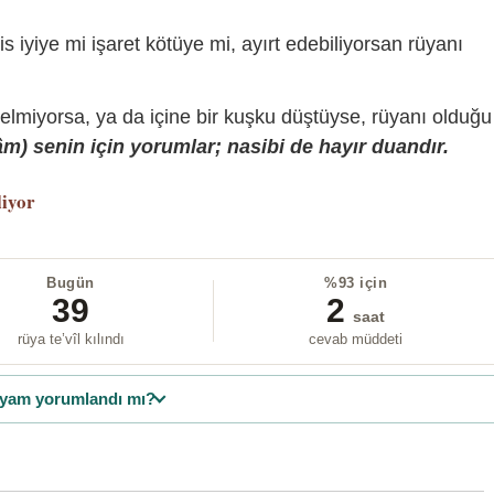
is iyiye mi işaret kötüye mi, ayırt edebiliyorsan rüyanı
gelmiyorsa, ya da içine bir kuşku düştüyse, rüyanı olduğu
) senin için yorumlar; nasibi de hayır duandır.
liyor
Bugün
%93 için
39
2
saat
rüya te’vîl kılındı
cevab müddeti
yam yorumlandı mı?