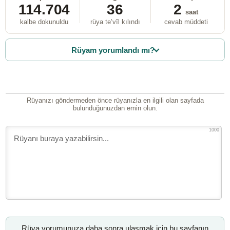
114.704
36
2
saat
kalbe dokunuldu
rüya te’vîl kılındı
cevab müddeti
Rüyam yorumlandı mı?
Rüyanızı göndermeden önce rüyanızla en ilgili olan sayfada
bulunduğunuzdan emin olun.
1000
Rüya yorumunuza daha sonra ulaşmak için bu sayfanın