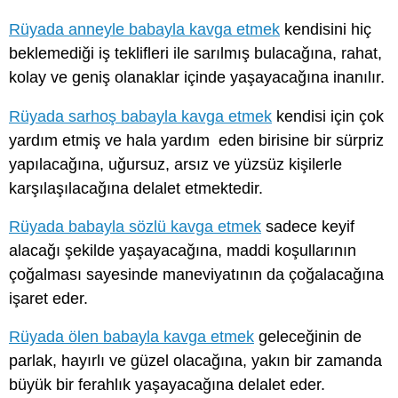
Rüyada anneyle babayla kavga etmek
kendisini hiç
beklemediği iş teklifleri ile sarılmış bulacağına, rahat,
kolay ve geniş olanaklar içinde yaşayacağına inanılır.
Rüyada sarhoş babayla kavga etmek
kendisi için çok
yardım etmiş ve hala yardım eden birisine bir sürpriz
yapılacağına, uğursuz, arsız ve yüzsüz kişilerle
karşılaşılacağına delalet etmektedir.
Rüyada babayla sözlü kavga etmek
sadece keyif
alacağı şekilde yaşayacağına, maddi koşullarının
çoğalması sayesinde maneviyatının da çoğalacağına
işaret eder.
Rüyada ölen babayla kavga etmek
geleceğinin de
parlak, hayırlı ve güzel olacağına, yakın bir zamanda
büyük bir ferahlık yaşayacağına delalet eder.