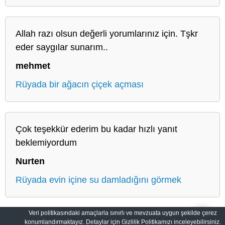
Allah razı olsun değerli yorumlarınız için. Tşkr
eder saygılar sunarım..
mehmet
Rüyada bir ağacın çiçek açması
Çok teşekkür ederim bu kadar hızlı yanıt
beklemiyordum
Nurten
Rüyada evin içine su damladığını görmek
Veri politikasındaki amaçlarla sınırlı ve mevzuata uygun şekilde çerez
konumlandırmaktayız. Detaylar için Gizlilik Politikamızı inceleyebilirsiniz.
Salih Rüyalar: Rüyaların Derin Manası
Gizlilik Politikası