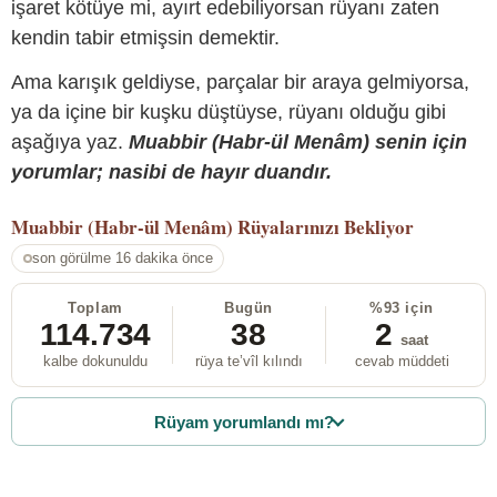
işaret kötüye mi, ayırt edebiliyorsan rüyanı zaten
kendin tabir etmişsin demektir.
Ama karışık geldiyse, parçalar bir araya gelmiyorsa,
ya da içine bir kuşku düştüyse, rüyanı olduğu gibi
aşağıya yaz.
Muabbir (Habr-ül Menâm) senin için
yorumlar; nasibi de hayır duandır.
Muabbir (Habr-ül Menâm)
Rüyalarınızı Bekliyor
son görülme 16 dakika önce
Toplam
Bugün
%93 için
114.734
38
2
saat
kalbe dokunuldu
rüya te’vîl kılındı
cevab müddeti
Rüyam yorumlandı mı?