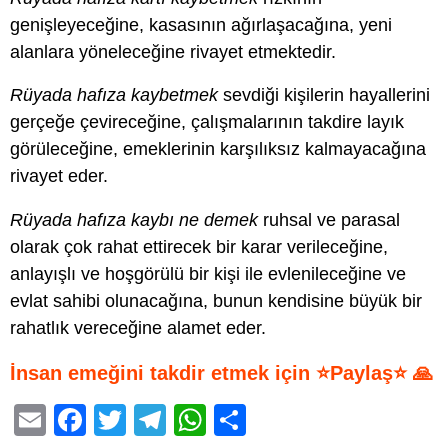
genişleyeceğine, kasasının ağırlaşacağına, yeni
alanlara yöneleceğine rivayet etmektedir.
Rüyada hafıza kaybetmek
sevdiği kişilerin hayallerini
gerçeğe çevireceğine, çalışmalarının takdire layık
görüleceğine, emeklerinin karşılıksız kalmayacağına
rivayet eder.
Rüyada hafıza kaybı ne demek
ruhsal ve parasal
olarak çok rahat ettirecek bir karar verileceğine,
anlayışlı ve hoşgörülü bir kişi ile evlenileceğine ve
evlat sahibi olunacağına, bunun kendisine büyük bir
rahatlık vereceğine alamet eder.
İnsan emeğini takdir etmek için ⭐Paylaş⭐ 🙏
E
F
T
T
W
S